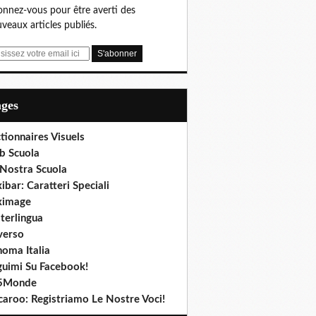
nnez-vous pour être averti des
veaux articles publiés.
ages
tionnaires Visuels
b Scuola
 Nostra Scuola
ibar: Caratteri Speciali
ximage
terlingua
verso
noma Italia
guimi Su Facebook!
5Monde
caroo: Registriamo Le Nostre Voci!