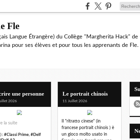
e Fle
çais Langue Étrangère) du Collège "Margherita Hack" de 
Farina pour ses élèves et pour tous les apprenants de Fle.
S
rire une personne
Le portrait chinois
uillet 2026
11 Juillet 2026
Il "ritratto cinese" (in
re la suite
francese portrait chinois ) è
un gioco molto usato in
) :
#Classi Prime
,
#Delf