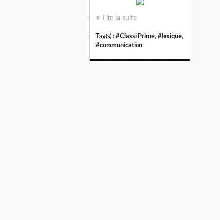
Lire la suite
Tag(s) :
#Classi Prime
,
#lexique
,
#communication