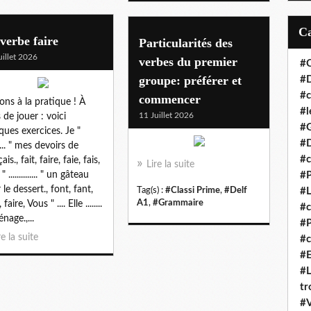
verbe faire
Particularités des
uillet 2026
verbes du premier
#C
groupe: préférer et
#D
#c
commencer
ons à la pratique ! À
#l
11 Juillet 2026
 de jouer : voici
#
ques exercices. Je "
#D
....... " mes devoirs de
#c
ais., fait, faire, faie, fais,
Lire la suite
" .............. " un gâteau
#P
le dessert., font, fant,
Tag(s) :
#Classi Prime
,
#Delf
#L
A1
,
#Grammaire
faire, Vous " .... Elle ........
#
nage.,...
#P
re la suite
#c
#E
#L
tr
#V