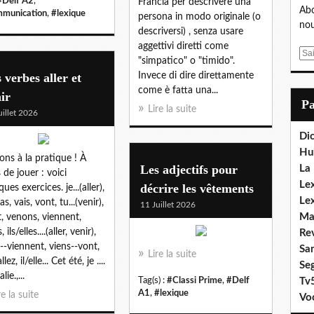
#Delf A2
,
Francia per descrivere una
Abo
munication
,
#lexique
persona in modo originale (o
nou
descriversi) , senza usare
aggettivi diretti come
E
"simpatico" o "timido".
m
 verbes aller et
Invece di dire direttamente
a
come è fatta una...
ir
i
P
Lire la suite
l
uillet 2026
Dic
Hu
ons à la pratique ! À
Les adjectifs pour
La
 de jouer : voici
Lex
décrire les vêtements
ues exercices. je...(aller),
Le
as, vais, vont, tu...(venir),
11 Juillet 2026
Ma
t, venons, viennent,
, ils/elles....(aller, venir),
Re
--viennent, viens--vont,
Sa
Lire la suite
llez, il/elle... Cet été, je ....
Se
lie.,...
Tag(s) :
#Classi Prime
,
#Delf
Tv
A1
,
#lexique
re la suite
Vo