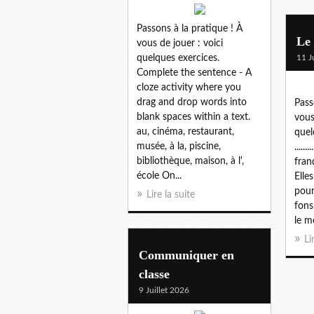
Passons à la pratique ! À
Le 
vous de jouer : voici
quelques exercices.
11 J
Complete the sentence - A
cloze activity where you
drag and drop words into
Pass
blank spaces within a text.
vous
au, cinéma, restaurant,
quel
musée, à la, piscine,
.....
bibliothèque, maison, à l',
franç
école On...
Elles 
pour 
Lire la suite
fons, 
le mé
Li
Communiquer en
classe
9 Juillet 2026