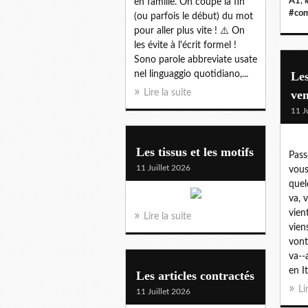
A1
,
en famille. On coupe la fin
#com
(ou parfois le début) du mot
pour aller plus vite ! ⚠️ On
les évite à l'écrit formel !
Sono parole abbreviate usate
nel linguaggio quotidiano,...
Les
Lire la suite
ven
11 J
Les tissus et les motifs
Pass
11 Juillet 2026
vous
quelq
va, v
vien
Lire la suite
viens
vont
va--a
en Ita
Les articles contractés
Li
11 Juillet 2026