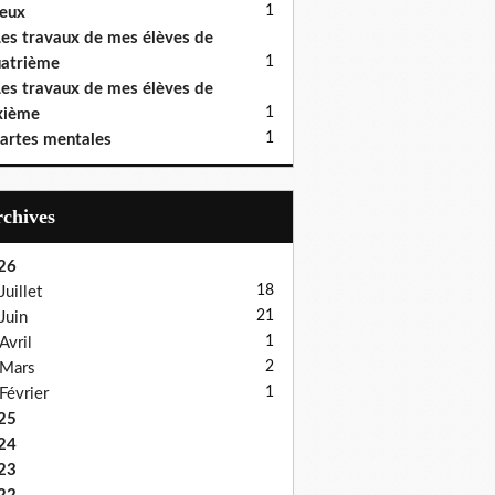
1
eux
es travaux de mes élèves de
1
atrième
es travaux de mes élèves de
1
xième
1
artes mentales
Archives
26
18
Juillet
21
Juin
1
Avril
2
Mars
1
Février
25
24
23