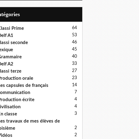
Catégories
64
lassi Prime
53
elf A1
46
lassi seconde
45
exique
40
Grammaire
33
elf A2
27
lassi terze
23
roduction orale
14
es capsules de français
7
communication
4
roduction écrite
4
ivilisation
3
n classe
es travaux de mes élèves de
2
oisième
2
idéos