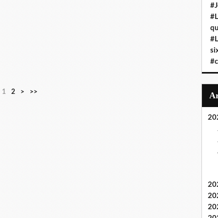
#J
#L
qu
#L
si
#c
1
2
>
>>
20
20
20
20