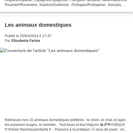
Roumain/Roumaine, Suédois/Suédoise , Portugais/Portugaise . français,
portugais, anglais, espagnol,...
Les animaux domestiques
Publié le 25/03/2024 à 17:47
Par
Elisabetta Farina
Retrouvez nos 10 animaux domestiques préférés : le chien, le chat, le lapin,
les poissons rouges, le hamster... Tout beau et tout mignon 😁🌈💙🐶🐱🐹🐰
!!! #chien #animauxenfants #... Passons à la pratique ! À vous de jouer : voici