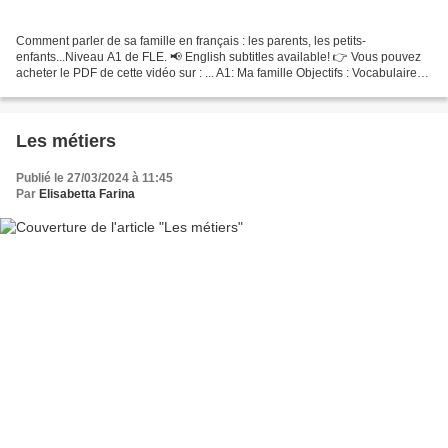
Comment parler de sa famille en français : les parents, les petits-
enfants...Niveau A1 de FLE. 📢 English subtitles available! 👉 Vous pouvez
acheter le PDF de cette vidéo sur : ... A1: Ma famille Objectifs : Vocabulaire
de la famille Féminin et masculin...
Les métiers
Publié le 27/03/2024 à 11:45
Par
Elisabetta Farina