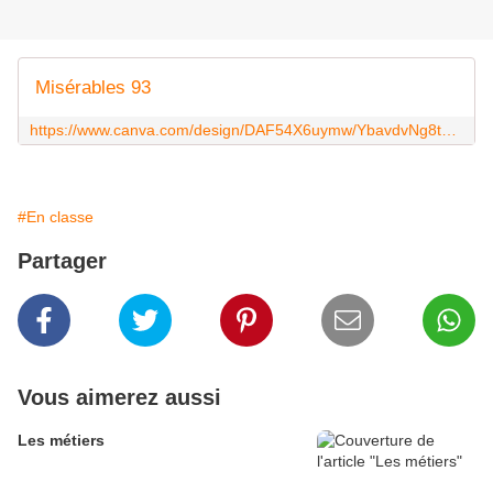
Misérables 93
https://www.canva.com/design/DAF54X6uymw/YbavdvNg8tE5Ex1l9U8OOg/edit?utm_content=DAF54X6uymw&utm_campaign=designshare&utm_medium=link2&utm_source=sharebutton
#En classe
Partager
Vous aimerez aussi
Les métiers