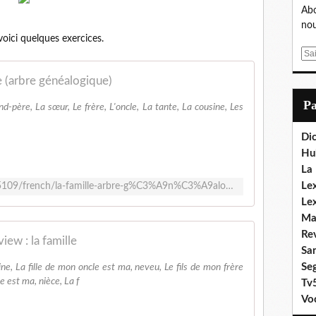
Abo
nou
voici quelques exercices.
E
m
e (arbre généalogique)
a
i
P
-père, La sœur, Le frère, L'oncle, La tante, La cousine, Les
l
Dic
Hu
La
Lex
https://wordwall.net/resource/21395109/french/la-famille-arbre-g%C3%A9n%C3%A9alogique
Le
Ma
Re
view : la famille
Sa
Se
e, La fille de mon oncle est ma, neveu, Le fils de mon frère
est ma, nièce, La f
Tv
Vo