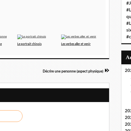
#J
#L
qu
#L
si
#c
ne
Le portrait chinois
Les verbes aller et venir
20
Décrire une personne (aspect physique)
20
20
20