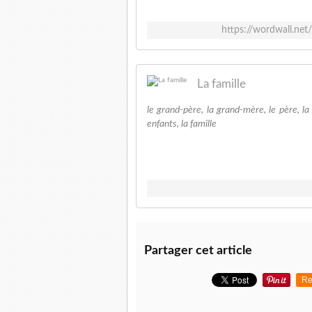
https://wordwall.net
La famille
le grand-père, la grand-mère, le père, la mè
enfants, la famille
Partager cet article
Re