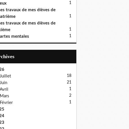
1
eux
es travaux de mes élèves de
1
atrième
es travaux de mes élèves de
1
xième
1
artes mentales
Archives
26
18
Juillet
21
Juin
1
Avril
2
Mars
1
Février
25
24
23