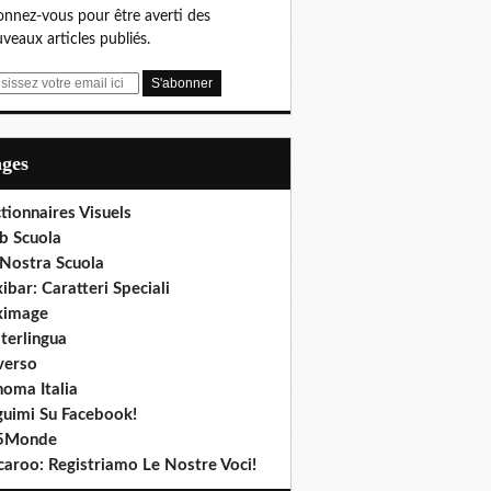
nnez-vous pour être averti des
veaux articles publiés.
ages
tionnaires Visuels
b Scuola
 Nostra Scuola
ibar: Caratteri Speciali
ximage
terlingua
verso
noma Italia
guimi Su Facebook!
5Monde
caroo: Registriamo Le Nostre Voci!