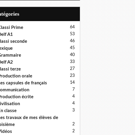
Catégories
64
lassi Prime
53
elf A1
46
lassi seconde
45
exique
40
Grammaire
33
elf A2
27
lassi terze
23
roduction orale
14
es capsules de français
7
communication
4
roduction écrite
4
ivilisation
3
n classe
es travaux de mes élèves de
2
oisième
2
idéos