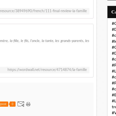
/resource/38949690/french/111-final-review-la-famille
#C
#D
#c
re, la fille, le fils, l'oncle, la tante, les grands-parents, les
#l
#
#D
#c
#P
https://wordwall.net/resource/4714874/la-famille
#L
#
#P
#c
#E
#L
post
0
tr
#V