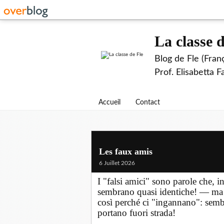
La classe d
Blog de Fle (Fran
Prof. Elisabetta 
Accueil
Contact
Les faux amis
6 Juillet 2026
I "falsi amici" sono parole che, 
sembrano quasi identiche! — ma
così perché ci "ingannano": sembr
portano fuori strada!