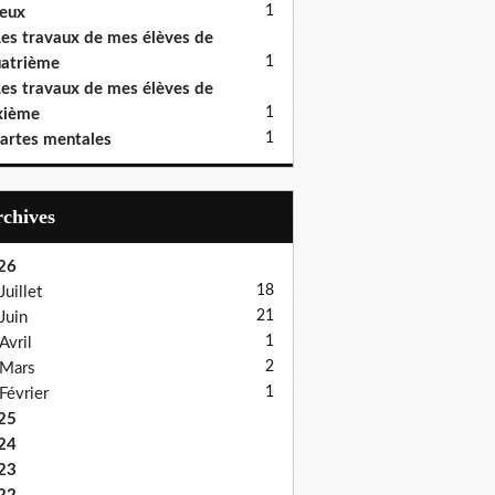
1
eux
es travaux de mes élèves de
1
atrième
es travaux de mes élèves de
1
xième
1
artes mentales
Archives
26
18
Juillet
21
Juin
1
Avril
2
Mars
1
Février
25
24
23