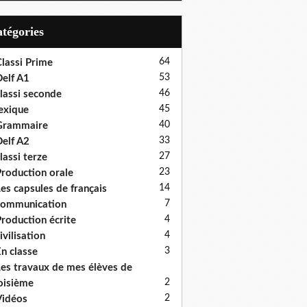
Catégories
64
lassi Prime
53
elf A1
46
lassi seconde
45
exique
40
Grammaire
33
elf A2
27
lassi terze
23
roduction orale
14
es capsules de français
7
communication
4
roduction écrite
4
ivilisation
3
n classe
es travaux de mes élèves de
2
oisième
2
idéos