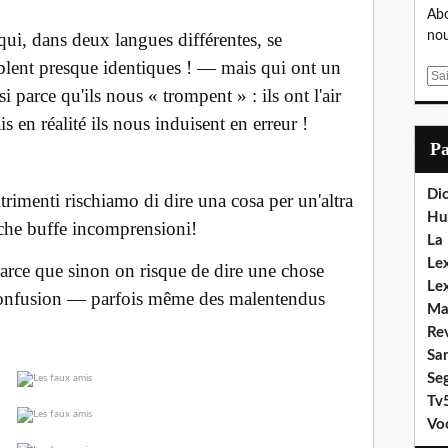
Abo
ui, dans deux langues différentes, se
nou
lent presque identiques ! — mais qui ont un
E
si parce qu'ils nous « trompent » : ils ont l'air
m
a
s en réalité ils nous induisent en erreur !
i
P
l
Dic
ltrimenti rischiamo di dire una cosa per un'altra
Hu
che buffe incomprensioni!
La
Lex
arce que sinon on risque de dire une chose
Le
a confusion — parfois même des malentendus
Ma
Re
Sa
Se
Tv
Vo