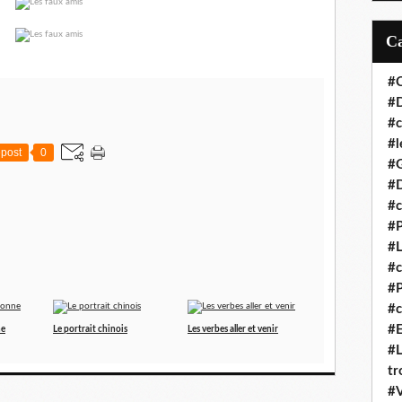
#C
#D
#c
#l
post
0
#
#D
#c
#P
#L
#
#P
#c
#E
ne
Le portrait chinois
Les verbes aller et venir
#L
tr
#V