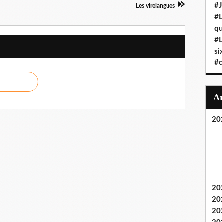
#J
Les virelangues
#L
qu
#L
si
#c
20
20
20
20