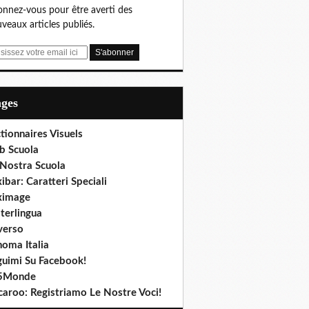
nnez-vous pour être averti des
veaux articles publiés.
ages
tionnaires Visuels
b Scuola
 Nostra Scuola
ibar: Caratteri Speciali
ximage
terlingua
verso
noma Italia
guimi Su Facebook!
5Monde
caroo: Registriamo Le Nostre Voci!