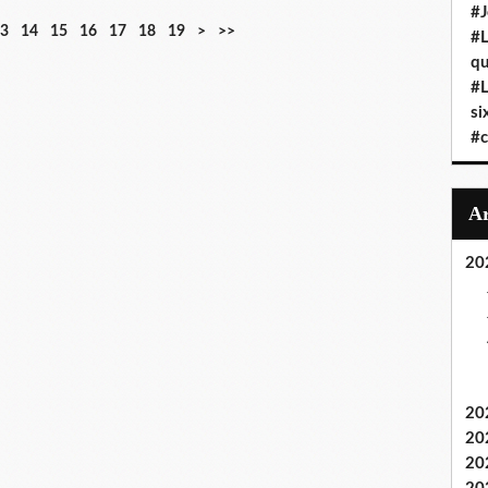
#J
3
14
15
16
17
18
19
>
>>
#L
qu
#L
si
#c
20
20
20
20