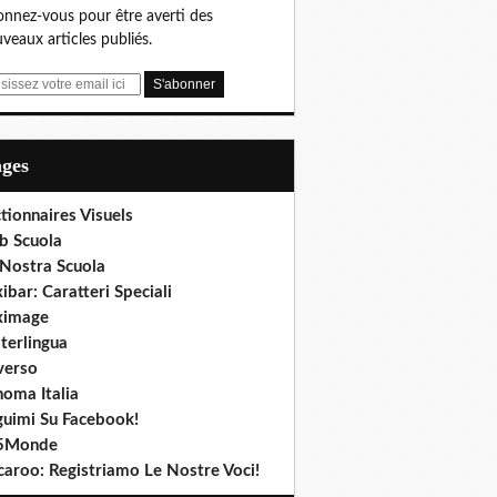
nnez-vous pour être averti des
veaux articles publiés.
ages
tionnaires Visuels
b Scuola
 Nostra Scuola
ibar: Caratteri Speciali
ximage
terlingua
verso
noma Italia
guimi Su Facebook!
5Monde
caroo: Registriamo Le Nostre Voci!