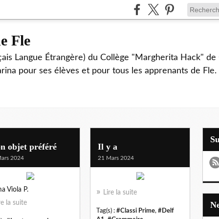
e Fle
çais Langue Étrangère) du Collège "Margherita Hack" de 
Farina pour ses élèves et pour tous les apprenants de Fle.
S
 objet préféré
Il y a
ars 2024
21 Mars 2024
 Viola P.
Lire la suite
re la suite
Tag(s) :
#Classi Prime
,
#Delf