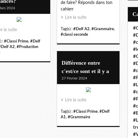
cances?
de faire? Réponds dans ton
ars 2024
cahierr
Lire la suite
#C
Tag(s) :
#Delf A2
,
#Grammaire
,
re la suite
#classi seconde
#D
) :
#Classi Prime
,
#Delf
#c
#Delf A2
,
#Production
#l
e
#
Différence entre
#D
c'est/ce sont et il y a
#c
#P
27 Février 2024
#L
#
#P
Lire la suite
#c
Tag(s) :
#Classi Prime
,
#Delf
#E
A1
,
#Grammaire
#L
tr
#V