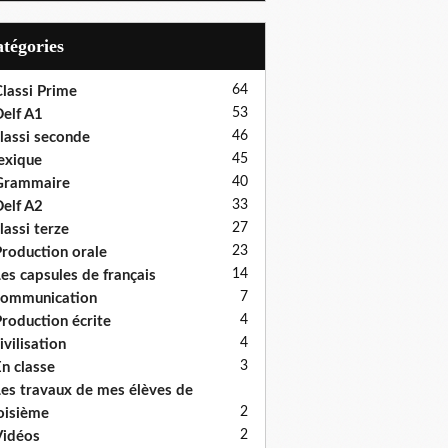
Catégories
64
lassi Prime
53
elf A1
46
lassi seconde
45
exique
40
Grammaire
33
elf A2
27
lassi terze
23
roduction orale
14
es capsules de français
7
communication
4
roduction écrite
4
ivilisation
3
n classe
es travaux de mes élèves de
2
oisième
2
idéos