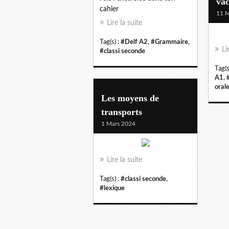
va
cahier
11 M
Lire la suite
Tag(s) :
#Delf A2
,
#Grammaire
,
Li
#classi seconde
Tag(s
A1
,
oral
Les moyens de
transports
1 Mars 2024
Lire la suite
Tag(s) :
#classi seconde
,
#lexique