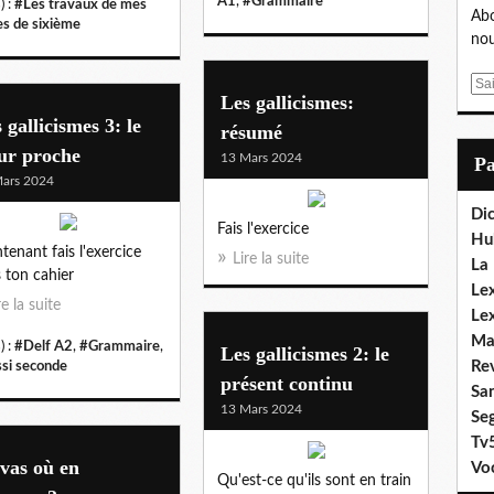
A1
,
#Grammaire
) :
#Les travaux de mes
Abo
es de sixième
nou
E
Les gallicismes:
m
 gallicismes 3: le
résumé
a
ur proche
i
13 Mars 2024
P
l
ars 2024
Dic
Fais l'exercice
Hu
tenant fais l'exercice
Lire la suite
La
 ton cahier
Lex
re la suite
Le
Ma
) :
#Delf A2
,
#Grammaire
,
Les gallicismes 2: le
Re
ssi seconde
présent continu
Sa
13 Mars 2024
Se
Tv
vas où en
Vo
Qu'est-ce qu'ils sont en train