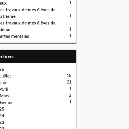
1
eux
es travaux de mes élèves de
1
atrième
es travaux de mes élèves de
1
xième
1
artes mentales
Archives
26
18
Juillet
21
Juin
1
Avril
2
Mars
1
Février
25
24
23