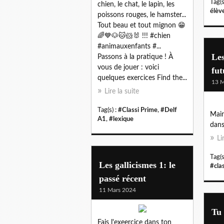
Tag(s
chien, le chat, le lapin, les
élèv
poissons rouges, le hamster...
Tout beau et tout mignon 😁
🌈💙🐶🐱🐹🐰 !!! #chien
#animauxenfants #...
Les
Passons à la pratique ! À
vous de jouer : voici
fut
quelques exercices Find the...
13 M
Lire la suite
Tag(s) :
#Classi Prime
,
#Delf
Main
A1
,
#lexique
dans
Li
Tag(s
Les gallicismes 1: le
#cla
passé récent
11 Mars 2024
Tu 
Fais l'exeercice dans ton